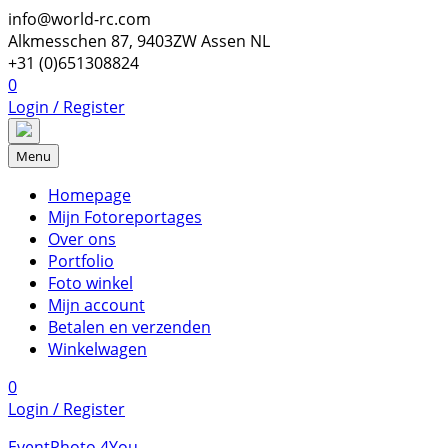
Skip
info@world-rc.com
to
Alkmesschen 87, 9403ZW Assen NL
content
+31 (0)651308824
0
Login / Register
Menu
Homepage
Mijn Fotoreportages
Over ons
Portfolio
Foto winkel
Mijn account
Betalen en verzenden
Winkelwagen
0
Login / Register
EventPhoto 4You