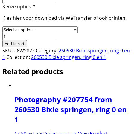
Keuze opties
*
Kies hier voor download via WeTransfer of ook printen.
Photography
#208192
Add to cart
from
SKU:
26WS822
Category:
260530 Bixie springen, ring 0 en
260530
1
Collection:
260530 Bixie springen, ring 0 en 1
Bixie
springen,
Related products
ring
0
en
1
Photography #207754 from
quantity
260530 Bixie springen, ring 0 en
1
€
7,50
Select options
View Product
Incl. BTW